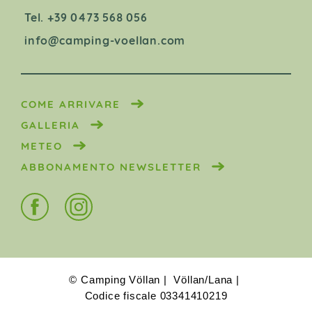
Tel. +39 0473 568 056
info@camping-voellan.com
COME ARRIVARE
GALLERIA
METEO
ABBONAMENTO NEWSLETTER
© Camping Völlan
Völlan/Lana
Codice fiscale 03341410219