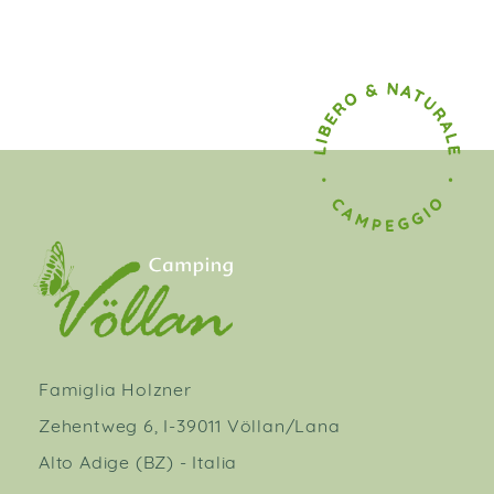
Famiglia Holzner
Zehentweg 6, I-39011 Völlan/Lana
Alto Adige (BZ) - Italia